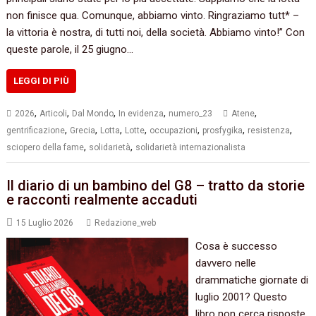
non finisce qua. Comunque, abbiamo vinto. Ringraziamo tutt* –
la vittoria è nostra, di tutti noi, della società. Abbiamo vinto!” Con
queste parole, il 25 giugno…
LEGGI DI PIÙ
,
,
,
,
,
2026
Articoli
Dal Mondo
In evidenza
numero_23
Atene
,
,
,
,
,
,
,
gentrificazione
Grecia
Lotta
Lotte
occupazioni
prosfygika
resistenza
,
,
sciopero della fame
solidarietà
solidarietà internazionalista
Il diario di un bambino del G8 – tratto da storie
e racconti realmente accaduti
15 Luglio 2026
Redazione_web
Cosa è successo
davvero nelle
drammatiche giornate di
luglio 2001? Questo
libro non cerca risposte