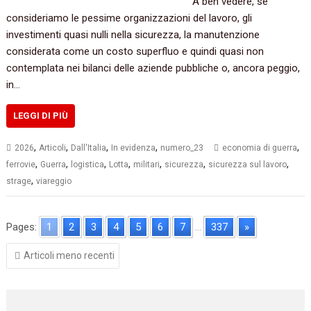
A ben vedere, se
consideriamo le pessime organizzazioni del lavoro, gli
investimenti quasi nulli nella sicurezza, la manutenzione
considerata come un costo superfluo e quindi quasi non
contemplata nei bilanci delle aziende pubbliche o, ancora peggio,
in…
LEGGI DI PIÙ
,
,
,
,
,
2026
Articoli
Dall'Italia
In evidenza
numero_23
economia di guerra
,
,
,
,
,
,
,
ferrovie
Guerra
logistica
Lotta
militari
sicurezza
sicurezza sul lavoro
,
strage
viareggio
Pages:
1
2
3
4
5
6
7
...
337
»
Navigazione
Articoli meno recenti
articoli