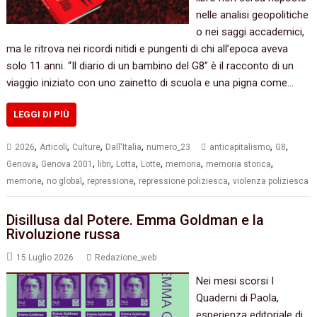
nelle analisi geopolitiche
o nei saggi accademici,
ma le ritrova nei ricordi nitidi e pungenti di chi all’epoca aveva
solo 11 anni. “Il diario di un bambino del G8” è il racconto di un
viaggio iniziato con uno zainetto di scuola e una pigna come…
LEGGI DI PIÙ
,
,
,
,
,
,
2026
Articoli
Culture
Dall'Italia
numero_23
anticapitalismo
G8
,
,
,
,
,
,
,
Genova
Genova 2001
libri
Lotta
Lotte
memoria
memoria storica
,
,
,
,
memorie
no global
repressione
repressione poliziesca
violenza poliziesca
Disillusa dal Potere. Emma Goldman e la
Rivoluzione russa
15 Luglio 2026
Redazione_web
Nei mesi scorsi I
Quaderni di Paola,
esperienza editoriale di