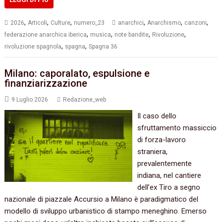
,
,
,
,
,
,
2026
Articoli
Culture
numero_23
anarchici
Anarchismo
canzoni
,
,
,
,
federazione anarchica iberica
musica
note bandite
Rivoluzione
,
,
rivoluzione spagnola
spagna
Spagna 36
Milano: caporalato, espulsione e
finanziarizzazione
9 Luglio 2026
Redazione_web
Il caso dello
sfruttamento massiccio
di forza-lavoro
straniera,
prevalentemente
indiana, nel cantiere
dell’ex Tiro a segno
nazionale di piazzale Accursio a Milano è paradigmatico del
modello di sviluppo urbanistico di stampo meneghino. Emerso