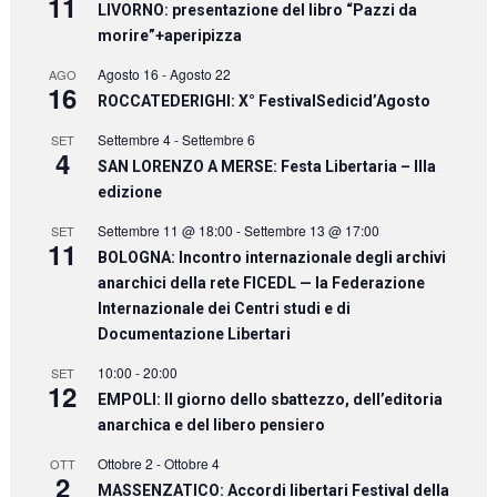
11
LIVORNO: presentazione del libro “Pazzi da
morire”+aperipizza
Agosto 16
-
Agosto 22
AGO
16
ROCCATEDERIGHI: X° FestivalSedicid’Agosto
Settembre 4
-
Settembre 6
SET
4
SAN LORENZO A MERSE: Festa Libertaria – IIIa
edizione
Settembre 11 @ 18:00
-
Settembre 13 @ 17:00
SET
11
BOLOGNA: Incontro internazionale degli archivi
anarchici della rete FICEDL — la Federazione
Internazionale dei Centri studi e di
Documentazione Libertari
10:00
-
20:00
SET
12
EMPOLI: Il giorno dello sbattezzo, dell’editoria
anarchica e del libero pensiero
Ottobre 2
-
Ottobre 4
OTT
2
MASSENZATICO: Accordi libertari Festival della