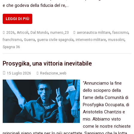
e che godeva della fiducia del re,…
LEGGI DI PIÙ
,
,
,
,
,
2026
Articoli
Dal Mondo
numero_23
aeronautica militare
fascismo
,
,
,
,
,
franchismo
Guerra
guerra civile spagnola
intervento militare
mussolini
Spagna 36
Prosygika, una vittoria inevitabile
15 Luglio 2026
Redazione_web
“Annunciamo la fine
dello sciopero della
fame della Comunità di
Prosfygika Occupata, di
Aristotelis Chantzis e
mio. Abbiamo visto
come le nostre richieste
principali siano state per lo più accettate. Sappiamo che la lotta