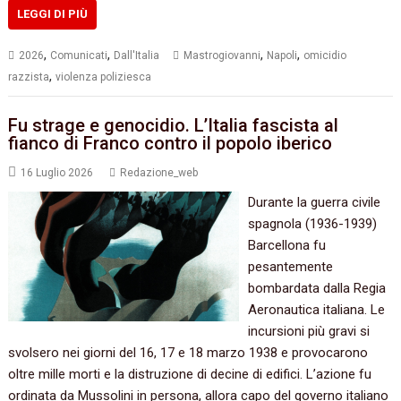
LEGGI DI PIÙ
,
,
,
,
2026
Comunicati
Dall'Italia
Mastrogiovanni
Napoli
omicidio
,
razzista
violenza poliziesca
Fu strage e genocidio. L’Italia fascista al
fianco di Franco contro il popolo iberico
16 Luglio 2026
Redazione_web
Durante la guerra civile
spagnola (1936-1939)
Barcellona fu
pesantemente
bombardata dalla Regia
Aeronautica italiana. Le
incursioni più gravi si
svolsero nei giorni del 16, 17 e 18 marzo 1938 e provocarono
oltre mille morti e la distruzione di decine di edifici. L’azione fu
ordinata da Mussolini in persona, allora capo del governo italiano