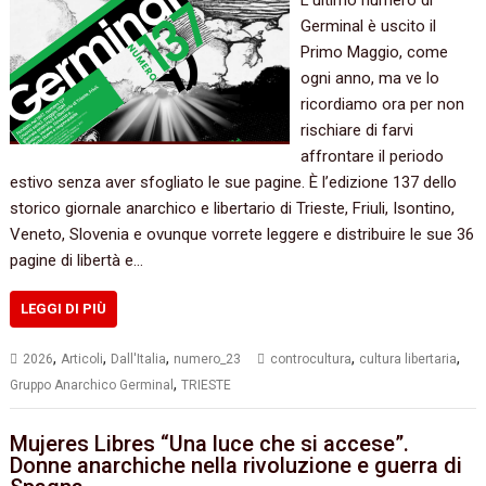
Germinal è uscito il
Primo Maggio, come
ogni anno, ma ve lo
ricordiamo ora per non
rischiare di farvi
affrontare il periodo
estivo senza aver sfogliato le sue pagine. È l’edizione 137 dello
storico giornale anarchico e libertario di Trieste, Friuli, Isontino,
Veneto, Slovenia e ovunque vorrete leggere e distribuire le sue 36
pagine di libertà e…
LEGGI DI PIÙ
,
,
,
,
,
2026
Articoli
Dall'Italia
numero_23
controcultura
cultura libertaria
,
Gruppo Anarchico Germinal
TRIESTE
Mujeres Libres “Una luce che si accese”.
Donne anarchiche nella rivoluzione e guerra di