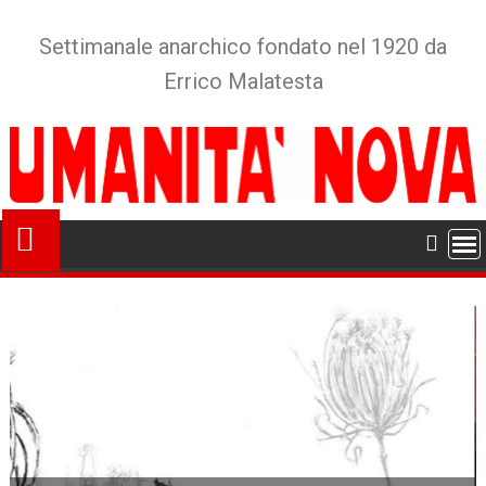
Skip
to
Settimanale anarchico fondato nel 1920 da
content
Errico Malatesta
24 Luglio 2026
IN PIAZZA PER ABDERRAHIM FAKIR – BASTA