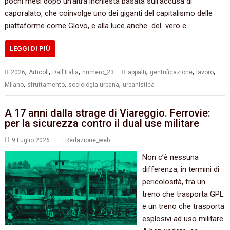
pochi mesi dopo un’altra inchiesta basata sull’accusa di
caporalato, che coinvolge uno dei giganti del capitalismo delle
piattaforme come Glovo, e alla luce anche del vero e…
LEGGI DI PIÙ
,
,
,
,
,
,
2026
Articoli
Dall'Italia
numero_23
appalti
gentrificazione
lavoro
,
,
,
Milano
sfruttamento
sociologia urbana
urbanistica
A 17 anni dalla strage di Viareggio. Ferrovie:
per la sicurezza contro il dual use militare
9 Luglio 2026
Redazione_web
Non c’è nessuna
differenza, in termini di
pericolosità, fra un
treno che trasporta GPL
e un treno che trasporta
esplosivi ad uso militare.