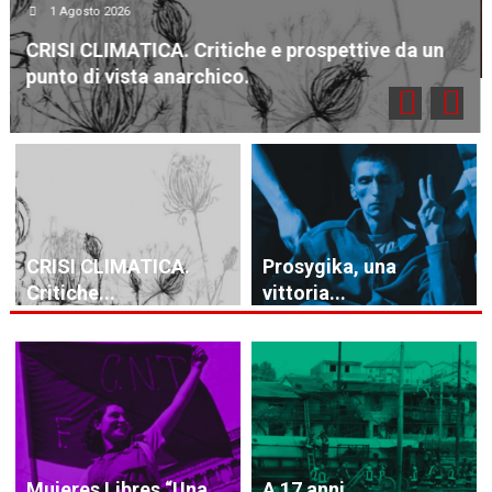
POLIZIA!
a un
CRISI CLIMATICA.
Prosygika, una
Critiche...
vittoria...
Mujeres Libres “Una...
A 17 anni...