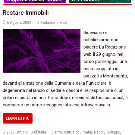
Restare Immobili
6 Agosto 2026
Redazione_web
Riceviamo e
pubblichiamo con
piacere La Redazione
web Il 29 giugno, nel
tardo pomeriggio, una
rissa scoppiata in
piazzetta Montesanto,
davanti alla stazione della Cumana e della Funicolare, è
degenerata nel lancio di sedie e caschi e nell’esplosione di un
colpo di pistola in aria. Poco dopo, nei video diffusi sui social, è
comparso un uomo incappucciato che attraversava la…
LEGGI DI PIÙ
,
,
,
,
,
,
,
2026
Articoli
Dall'Italia
armi
istituzioni
mafia
Napoli
Sviluppo