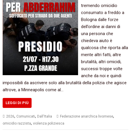
tremendo omicidio
consumato a freddo a
Bologna dalle forze
dell’ordine ai danni di
una persona che
chiedeva aiuto è
qualcosa che riporta alla
mente altri fatti, altre
brutalità, altri omicidi,
successi troppe volte
anche da noi e quindi
impossibili da ascrivere solo alla brutalità della polizia che agisce
altrove, a Minneapolis come al…
LEGGI DI PIÙ
,
,
,
2026
Comunicati
Dall'Italia
Federazione anarchica livornese
,
omicidio razzista
violenza poliziesca