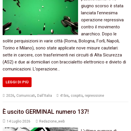
giugno scorso è stata
lanciata l’ennesima
operazione repressiva
contro il movimento
anarchico. Dopo le
solite perquisizioni in varie città (Roma, Bologna, Forlì, Napoli,
Torino e Milano), sono state applicate nove misure cautelari:
sette in carcere, con trasferimenti nei circuiti di Alta Sicurezza
(AS2) e due ai domiciliari con braccialetto elettronico e divieto di
comunicazioni. L’operazione…
LEGGI DI PIÙ
,
,
,
,
2026
Comunicati
Dall'Italia
41bis
cospito
repressione
È uscito GERMINAL numero 137!
14 Luglio 2026
Redazione_web
L’ultimo numero di