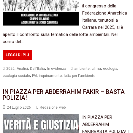
il congresso della
Federazione Anarchica
Italiana, tenutosi a
Carrara nel 2025, si è
aperto il confronto sulla tematica delle lotte ambientali. Nel
corso del…
LEGGI DI PIÙ
,
,
,
,
,
,
2026
Analisi
Dall'Italia
In evidenza
ambiente
clima
ecologia
,
,
,
ecologia sociale
FAI
inquinamento
lotta per l'ambiente
IN PIAZZA PER ABDERRAHIM FAKIR – BASTA
POLIZIA!
24 Luglio 2026
Redazione_web
IN PIAZZA PER
ABDERRAHIM
FAKIRBASTA POLIZIA! Il