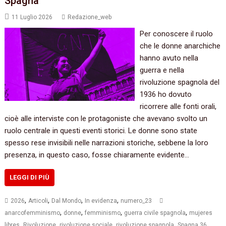
Spagna
11 Luglio 2026
Redazione_web
Per conoscere il ruolo
che le donne anarchiche
hanno avuto nella
guerra e nella
rivoluzione spagnola del
1936 ho dovuto
ricorrere alle fonti orali,
cioè alle interviste con le protagoniste che avevano svolto un
ruolo centrale in questi eventi storici. Le donne sono state
spesso rese invisibili nelle narrazioni storiche, sebbene la loro
presenza, in questo caso, fosse chiaramente evidente…
LEGGI DI PIÙ
,
,
,
,
2026
Articoli
Dal Mondo
In evidenza
numero_23
,
,
,
,
anarcofemminismo
donne
femminismo
guerra civile spagnola
mujeres
,
,
,
,
libres
Rivoluzione
rivoluzione sociale
rivoluzione spagnola
Spagna 36