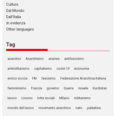
Culture
Dal Mondo
Dall’Italia
In evidenza
Other languages
Tag
anarchici
Anarchismo
anarres
antifascismo
antimilitarismo
capitalismo
covid-19
economia
enrico voccia
FAI
fascismo
Federazione Anarchica Italiana
femminismo
Francia
governo
Guerra
israele
Kurdistan
lavoro
Livorno
lotte sociali
Milano
militarismo
mondo del lavoro
movimento anarchico
nato
palestina